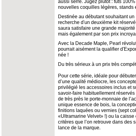
aussi serré. Jugez plutôt : fûts 100% 
nouvelles coquilles légères, stands e
Destinée au débutant souhaitant un 
recherche d'un deuxième kit réservé
saura satisfaire une grande majorité
mais également par son prix incroy
Avec la Decade Maple, Pearl révolut
pourrait aisément la qualifier d'Exp
née !
Du très sérieux à un prix très compéti
Pour cette série, idéale pour débute
d’une qualité médiocre, les concept
privilégié les accessoires inclus et 
savoir-faire habituellement réservé
de très près le porte-monnaie de l’ac
unique essence de bois, la conceptio
finitions laquées ou vernies (sept co
«Ultramarine Velvet» !) ou la caisse c
critères que l’on retrouve dans des 
lance de la marque.