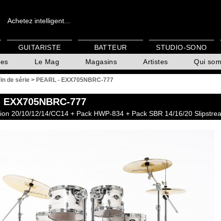
Achetez intelligent...
GUITARISTE
BATTEUR
STUDIO-SONO
es
Le Mag
Magasins
Artistes
Qui so
in de série
>
PEARL - EXX705NBRC-777
 EXX705NBRC-777
sion 20/10/12/14/CC14 + Pack HWP-834 + Pack SBR 14/16/20 Slipstre