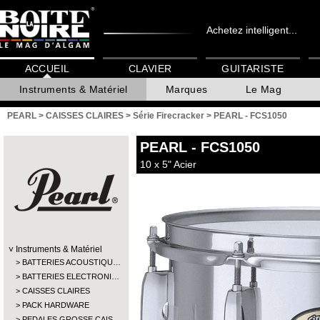
Achetez intelligent...
ACCUEIL
CLAVIER
GUITARISTE
Instruments & Matériel
Marques
Le Mag
PEARL
>
CAISSES CLAIRES
>
Série Firecracker
>
PEARL - FCS1050
PEARL
- FCS1050
10 x 5" Acier
Instruments & Matériel
BATTERIES ACOUSTIQU…
BATTERIES ELECTRONI…
CAISSES CLAIRES
PACK HARDWARE
PEDALES GROSSE CAIS…