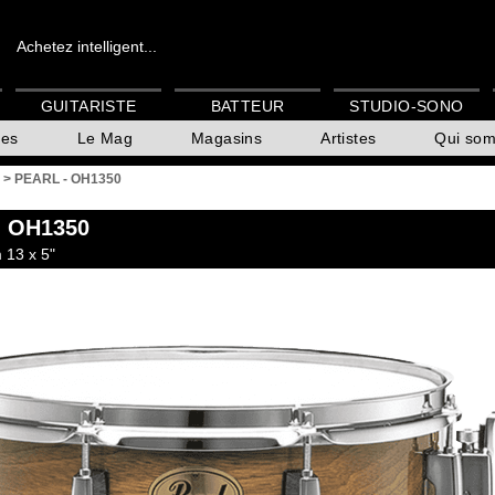
Achetez intelligent...
GUITARISTE
BATTEUR
STUDIO-SONO
es
Le Mag
Magasins
Artistes
Qui so
>
PEARL - OH1350
 OH1350
 13 x 5"