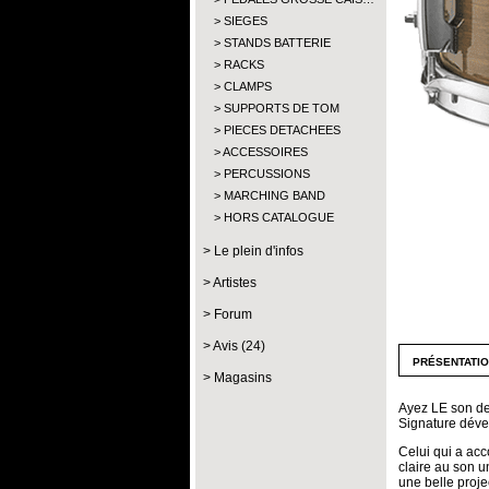
SIEGES
STANDS BATTERIE
RACKS
CLAMPS
SUPPORTS DE TOM
PIECES DETACHEES
ACCESSOIRES
PERCUSSIONS
MARCHING BAND
HORS CATALOGUE
Le plein d'infos
Artistes
Forum
Avis (24)
présentati
Magasins
Ayez LE son de 
Signature déve
Celui qui a ac
claire au son u
une belle proje