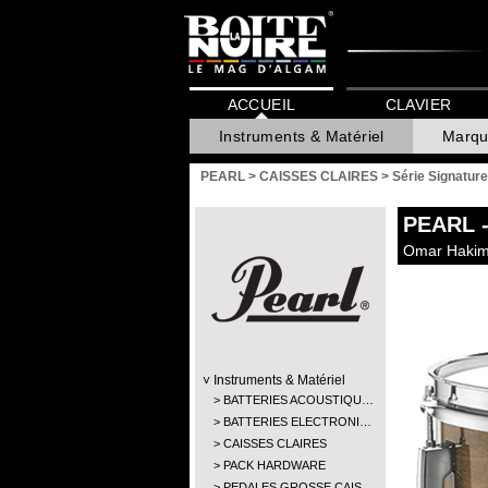
ACCUEIL
CLAVIER
Instruments & Matériel
Marqu
PEARL
>
CAISSES CLAIRES
>
Série Signature
PEARL
-
Omar Hakim
Instruments & Matériel
BATTERIES ACOUSTIQU…
BATTERIES ELECTRONI…
CAISSES CLAIRES
PACK HARDWARE
PEDALES GROSSE CAIS…