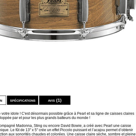
on
spécifications
avis (1)
votre idole ! C'est désormais possible grâce à Pearl et sa ligne de caisses claires
loppée par et pour les plus grands batteurs du monde !
compagné Madonna, Sting ou encore David Bowie, a créé avec Pearl une caisse
nique. Le fût de 13" x 5" crée un effet Piccolo puissant et l’acajou permet d’obtenir
ction aux sonorités chaudes et colorées. Une caisse claire sèche, sombre et pleine