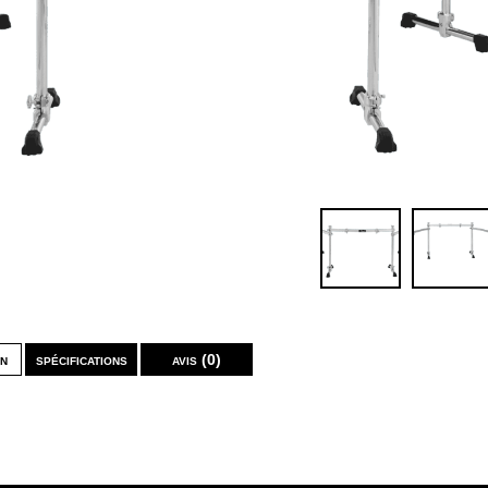
on
spécifications
avis (0)