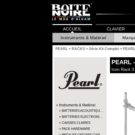
ACCUEIL
CLAVIER
Instruments & Matériel
Marqu
PEARL
>
RACKS
>
Série Kit Complet
>
PEARL
PEARL
-
Icon Rack 3
Instruments & Matériel
BATTERIES ACOUSTIQU…
BATTERIES ELECTRONI…
CAISSES CLAIRES
PACK HARDWARE
PEDALES GROSSE CAIS…