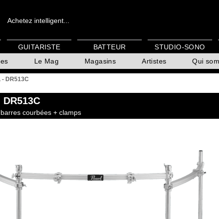
Achetez intelligent...
GUITARISTE
BATTEUR
STUDIO-SONO
es
Le Mag
Magasins
Artistes
Qui so
 - DR513C
 DR513C
 barres courbées + clamps