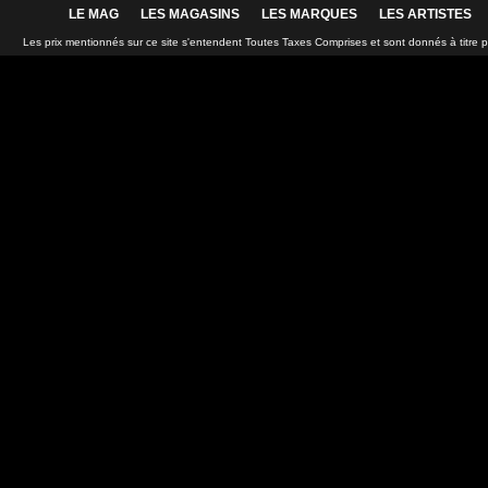
LE MAG
LES MAGASINS
LES MARQUES
LES ARTISTES
Les prix mentionnés sur ce site s'entendent Toutes Taxes Comprises et sont donnés à titre 