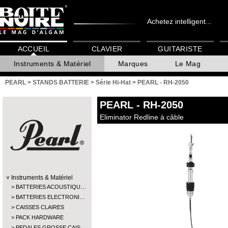
Achetez intelligent...
ACCUEIL
CLAVIER
GUITARISTE
Instruments & Matériel
Marques
Le Mag
PEARL
>
STANDS BATTERIE
>
Série Hi-Hat
>
PEARL - RH-2050
PEARL
- RH-2050
Eliminator Redline à câble
Instruments & Matériel
BATTERIES ACOUSTIQU…
BATTERIES ELECTRONI…
CAISSES CLAIRES
PACK HARDWARE
PEDALES GROSSE CAIS…