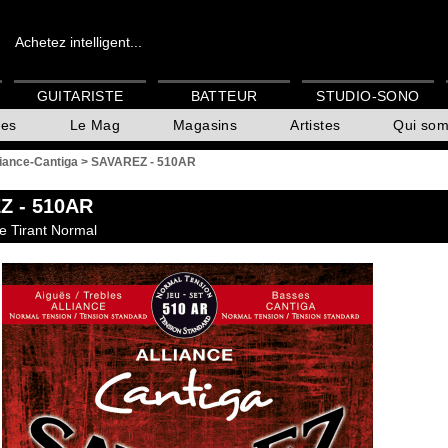
Achetez intelligent...
GUITARISTE
BATTEUR
STUDIO-SONO
es
Le Mag
Magasins
Artistes
Qui so
liance-Cantiga
>
SAVAREZ - 510AR
Z
- 510AR
e Tirant Normal