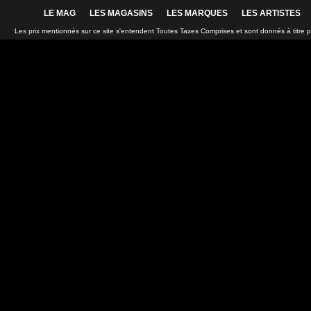
LE MAG
LES MAGASINS
LES MARQUES
LES ARTISTES
Les prix mentionnés sur ce site s'entendent Toutes Taxes Comprises et sont donnés à titre 