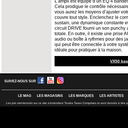
L’ampli est équipé d’un EQ 4 band
Cela prodigue le contrôle nécessair
vous aurez les moyens d’ajuster vo
couvre tout style. Enclenchez le co
sustain, une dynamique constante e
circuit DRIVE fourni un son punchy al
totale. En outre, il existe une prise
audio ou boîte à rythmes pour des
qui peut être connectée à votre sys
idéale pour pratiquer à la maison.
VX50 bas
SUIVEZ-NOUS SUR
LE MAG
LES MAGASINS
LES MARQUES
LES ARTISTES
Les prix mentionnés sur ce site s'entendent Toutes Taxes Comprises et sont donnés à titre 