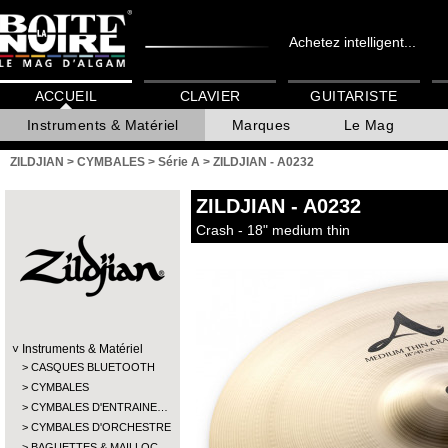
Achetez intelligent...
ACCUEIL
CLAVIER
GUITARISTE
Instruments & Matériel
Marques
Le Mag
ZILDJIAN
>
CYMBALES
>
Série A
>
ZILDJIAN - A0232
ZILDJIAN
- A0232
Crash - 18" medium thin
Instruments & Matériel
CASQUES BLUETOOTH
CYMBALES
CYMBALES D'ENTRAINE…
CYMBALES D'ORCHESTRE
BAGUETTES & MAILLOC…