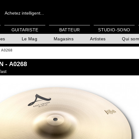
Achetez intelligent...
GUITARISTE
BATTEUR
STUDIO-SONO
es
Le Mag
Magasins
Artistes
Qui so
- A0268
N
- A0268
fast