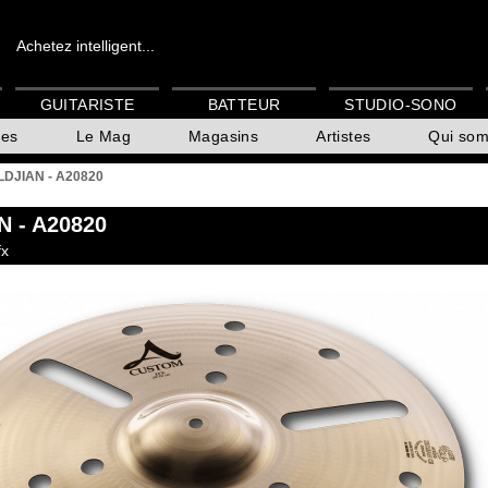
Achetez intelligent...
GUITARISTE
BATTEUR
STUDIO-SONO
es
Le Mag
Magasins
Artistes
Qui so
LDJIAN - A20820
N
- A20820
fx