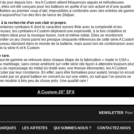
 du jour depuis lors - les A Custom allient fréquences aiguës et mélodieuses.
elles ont été conçues pour les batteurs en quête d’un son actuel et d’une qualité
tifiables au premier coup d’œil, impossibles à confondre avec des entrées de gamm
t aujourd'hui l’un des fers de lance de Zildjian.
 à la recherche d’un son clair et propre.
ertaines cymbales K dont le caractère sonore flirte avec la complexité et les
euses, les cymbales A Custom déploient une explosivité, à la fois cristalline et
tandem idéal pour la musique fusion, rock et même métal. Elles se montreront
unifier un jeu choisi parmi les presque cinquante références de cette série A Custo
veau standard dans le monde de la batterie, mais aussi lors de combinaison avec
e la série K et K Custom.
 rare.
haut de gamme se retrouve dans chaque étape de la fabrication « made in USA ».
du martelage, sans cesse amélioré sur cette série (de façon à atteindre toujours plu
ou du repoussage du métal (ici traité avec une finesse étonnante), les A Custom
ticulier par leur constance. En effet, sans être formatées pour autant, lorsqu’on écou
uée par un grand batteur en concert ou sur une vidéo, on sait que l’on pourra se
me modèle à très peu de chose près. Une qualité rare !
A Custom 20" EFX
NEWSLETTER
Pour 
MARQUES
LES ARTISTES
QUI SOMMES-NOUS ?
CONTACTEZ-NOUS