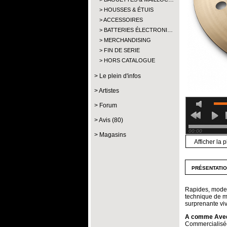
HOUSSES & ÉTUIS
ACCESSOIRES
BATTERIES ÉLECTRONI…
MERCHANDISING
FIN DE SERIE
HORS CATALOGUE
Le plein d'infos
Artistes
Forum
Avis (80)
00:00
Magasins
Afficher la p
présentati
Rapides, modern
technique de ma
surprenante viv
A comme Aved
Commercialisées