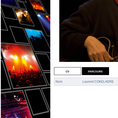
cv
parcours
Nom
Laurent COKELAERE