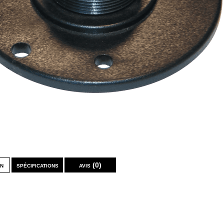
on
spécifications
avis (0)