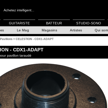
Achetez intelligent...
GUITARISTE
BATTEUR
STUDIO-SONO
es
Le Mag
Magasins
Artistes
Qui so
 Pavillons
>
CELESTION - CDX1-ADAPT
ION
- CDX1-ADAPT
our pavillon taraudé