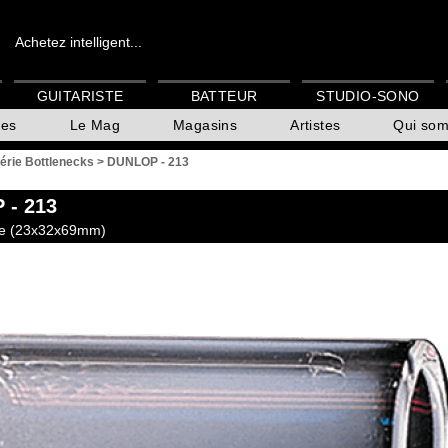
Achetez intelligent...
GUITARISTE
BATTEUR
STUDIO-SONO
es
Le Mag
Magasins
Artistes
Qui so
érie Bottlenecks
>
DUNLOP - 213
P
- 213
ge (23x32x69mm)