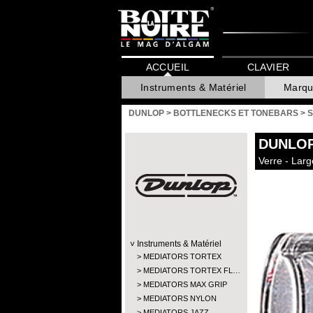
ACCUEIL
CLAVIER
Instruments & Matériel
Marqu
DUNLOP
>
BOTTLENECKS ET TONEBARS
>
S
DUNLO
Verre - Lar
Instruments & Matériel
MEDIATORS TORTEX
MEDIATORS TORTEX FL…
MEDIATORS MAX GRIP
MEDIATORS NYLON
MEDIATORS JAZZ