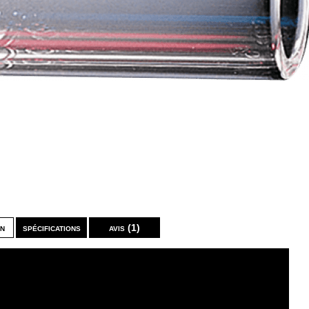
on
spécifications
avis (1)