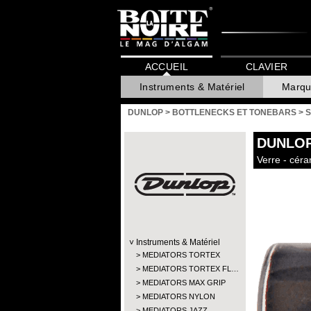
ACCUEIL
CLAVIER
Instruments & Matériel
Marqu
DUNLOP
>
BOTTLENECKS ET TONEBARS
>
S
DUNLO
Verre - cér
Instruments & Matériel
MEDIATORS TORTEX
MEDIATORS TORTEX FL…
MEDIATORS MAX GRIP
MEDIATORS NYLON
MEDIATORS JAZZ