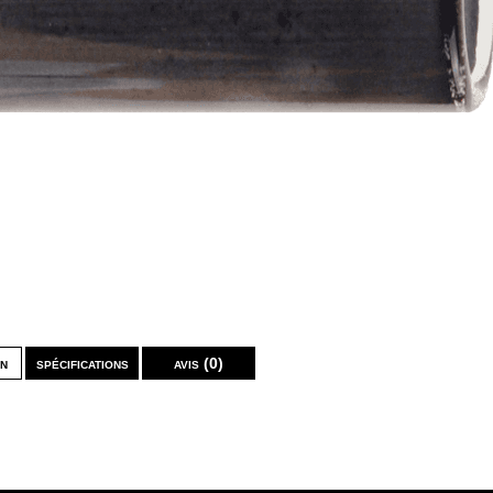
on
spécifications
avis (0)