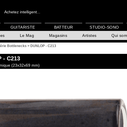
Achetez intelligent...
GUITARISTE
BATTEUR
STUDIO-SONO
es
Le Mag
Magasins
Artistes
Qui so
érie Bottlenecks
>
DUNLOP - C213
P
- C213
amique (23x32x69 mm)