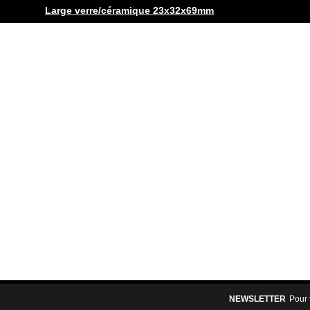
Large verre/céramique 23x32x69mm
NEWSLETTER
Pour 