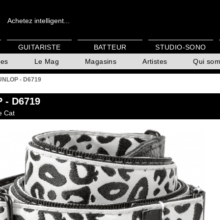
Achetez intelligent...
GUITARISTE
BATTEUR
STUDIO-SONO
es
Le Mag
Magasins
Artistes
Qui so
NLOP - D6719
P
- D6719
e Cat