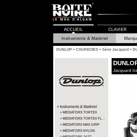
ACCUEIL
CLAVIER
Instruments & Matériel
Marqu
DUNLOP
>
COURROIES
>
Série Jacquard
>
DU
DUNLO
Jacquard Ic
Instruments & Matériel
MEDIATORS TORTEX
MEDIATORS TORTEX FL…
MEDIATORS MAX GRIP
MEDIATORS NYLON
MEDIATORS JAZZ