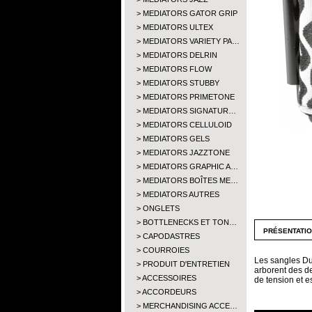
MEDIATORS GATOR GRIP
MEDIATORS ULTEX
MEDIATORS VARIETY PA…
MEDIATORS DELRIN
MEDIATORS FLOW
MEDIATORS STUBBY
MEDIATORS PRIMETONE
MEDIATORS SIGNATUR…
MEDIATORS CELLULOID
MEDIATORS GELS
MEDIATORS JAZZTONE
MEDIATORS GRAPHIC A…
MEDIATORS BOÎTES ME…
MEDIATORS AUTRES
ONGLETS
BOTTLENECKS ET TON…
présentati
CAPODASTRES
COURROIES
Les sangles Dun
PRODUIT D'ENTRETIEN
arborent des de
ACCESSOIRES
de tension et es
ACCORDEURS
MERCHANDISING ACCE…