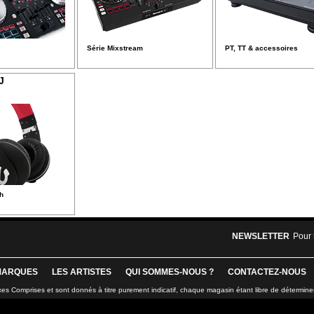
Série Mixstream
PT, TT & accessoires
J
h
NEWSLETTER
Pour 
MARQUES
LES ARTISTES
QUI SOMMES-NOUS ?
CONTACTEZ-NOUS
xes Comprises et sont donnés à titre purement indicatif, chaque magasin étant libre de détermine