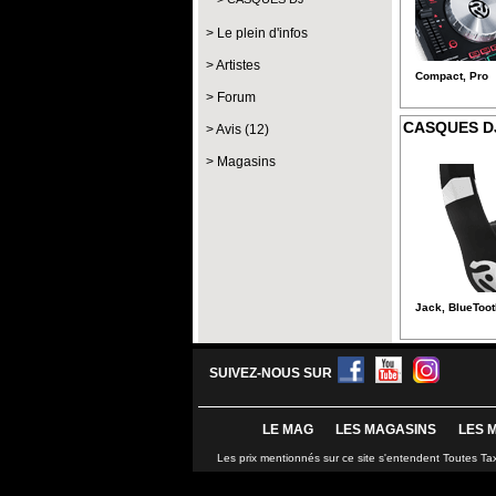
Le plein d'infos
Artistes
Compact, Pro
Forum
CASQUES D
Avis (12)
Magasins
Jack, BlueToot
SUIVEZ-NOUS SUR
LE MAG
LES MAGASINS
LES 
Les prix mentionnés sur ce site s'entendent Toutes Ta