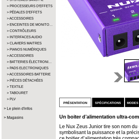
PROCESSEURS D'EFFETS
PÉDALES D'EFFETS
ACCESSOIRES
ENCEINTES DE MONITO…
CONTRÔLEURS
INTERFACES AUDIO
CLAVIERS MAITRES
PIANOS NUMÉRIQUES
ACCESSOIRES
BATTERIES ÉLECTRONI…
PADS ELECTRONIQUES
ACCESSOIRES BATTERIE
PIÈCES DÉTACHÉES
TEXTILE
TABOURET
PLV
présentation
spécifications
modes
Le plein d'infos
Un boiter d’alimentation ultra-com
Magasins
Le Nux Zeus Junior tire son nom du d
symbolisant la puissance et la préc
ce boitier d’alimentation très compac