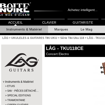
Achetez intelligent...
ACCUEIL
CLAVIER
GUITARISTE
Instruments & Matériel
Marques
Le Mag
LÂG
>
UKULELES & GUITARES TIKI UKU
>
Série Tiki Uku 118
>
LÂG - TKU1
LÂG
- TKU118CE
Concert Electro
Instruments & Matériel
ETUIS
SAV - PIÈCES DÉTACHÉ…
SPECIAL EDITIONS
TRAMONTANE
GREEN GUITARS